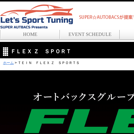
HOME
EVENT SCHEDULE
ＦＬＥＸ Ｚ ＳＰＯＲＴ
ホーム
> ＴＥＩＮ ＦＬＥＸ Ｚ ＳＰＯＲＴＳ