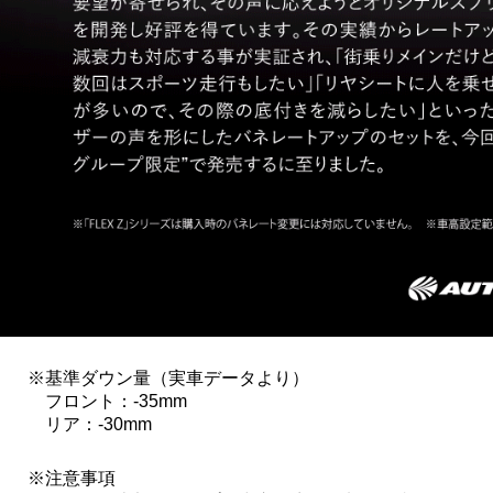
基準ダウン量（実車データより）
フロント：-35mm
リア：-30mm
注意事項