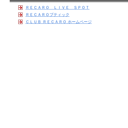
ＲＥＣＡＲＯ ＬＩＶＥ ＳＰＯＴ
ＲＥＣＡＲＯブティック
ＣＬＵＢ ＲＥＣＡＲＯ ホームページ