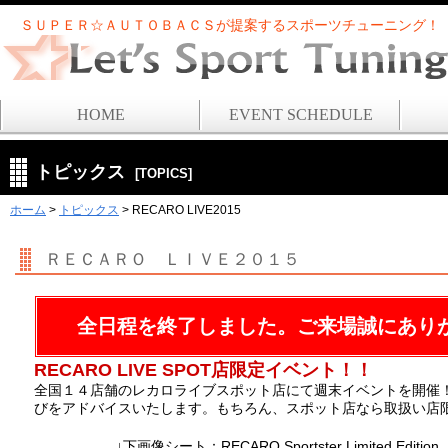
ＳＵＰＥＲ☆ＡＵＴＯＢＡＣＳが提案するスポーツチューニング！
HOME
EVENT SCHEDULE
トピックス
[TOPICS]
ホーム
>
トピックス
> RECARO LIVE2015
ＲＥＣＡＲＯ ＬＩＶＥ２０１５
全日程を終了しました。ご来場誠にあり
RECARO LIVE SPOT店限定イベント！！
全国１４店舗のレカロライブスポット店にて週末イベントを開催
びをアドバイスいたします。もちろん、スポット店なら取扱い店
↓下画像シート：RECARO Sportster Limited Ed