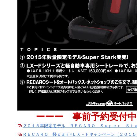
ーーー 事前予約受付中
２０１５年限定モデル ＲＥＣＡＲＯ Ｓｕｐｅｒ Ｓｔａ
ＲＥＣＡＲＯ 軽ｃａｒ×ＬＸ－Ｆキャンペーン（２０１５